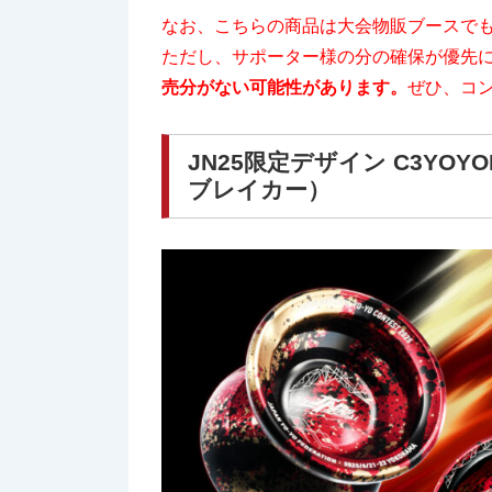
なお、こちらの商品は大会物販ブースで
ただし、サポーター様の分の確保が優先
売分がない可能性があります。
ぜひ、コ
JN25限定デザイン C3YOYODE
ブレイカー）