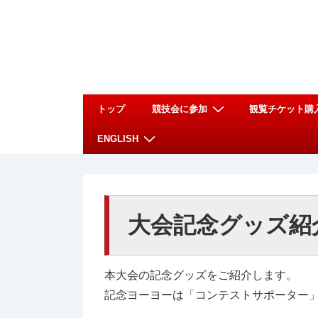
↓
メ
イ
ン
コ
メ
ン
トップ
競技会に参加
観覧チケット購
イ
テ
ENGLISH
ン
ン
ナ
ツ
ビ
へ
ゲ
ス
大会記念グッズ紹
ー
キ
シ
ッ
ョ
プ
本大会の記念グッズをご紹介します。
ン
記念ヨーヨーは「コンテストサポーター